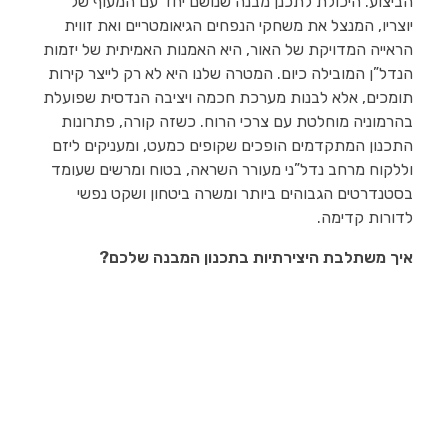
הביצוע. היכולת לתכנן מבנה שנושם יחד עם המעוף של
יוצריו, המנצל את משחקי הנפחים הגיאומטריים ואת זווית
הראייה המדויקת של האור, היא האמנות האמיתית של יזמות
הנדל”ן המובילה כיום. המטרה שלנו היא לא רק לייצר קירות
תומכים, אלא לבנות מערכת חכמה ויציבה הנדסית שפועלת
בהרמוניה מוחלטת עם צרכי הרוח. כשזה קורה, פתרונות
התכנון המתקדמים הופכים שקופים כמעט, ומעניקים ליזם
וללקוח מרחב נדל”ני מעורר השראה, בטוח ומרשים שעומד
בסטנדרטים הגבוהים ביותר ומשרה ביטחון ושקט נפשי
לדורות קדימה.
איך משתלבת היצירתיות בתכנון המבנה שלכם?
Read More