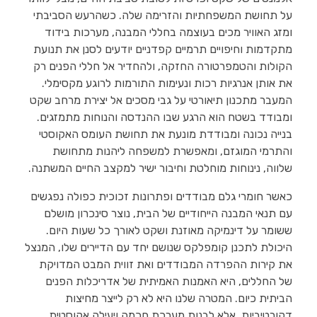
על תחושת המשפחתיות והזרימה שלה. כשהרעש הסביבתי
ומזג האוויר מכים בעוצמה בחללי המבנה, מערכות בידוד
מתקדמות וחיפויים תרמיים קפדניים יודעים לסנן את תנועת
הקולות והטמפרטורה החזקה, ולהחדיר אל חללי הפנים רק
את אותן אנרגיות רכות ונעימות התורמות לרוגע מקסימלי.
המעבר מתכנון תיאורטי על גבי מסכים אל יצירת מרחב שקט
ומבודד בשטח הוא הרגע שבו ההנדסה והנוחות מתמזגים.
בנייה נכונה ומבודדת מונעת את תחושת העומס האקוסטי
והתרמי המוגזם, ומאפשרת למשפחה ליהנות מתחושת
שלווה, נינוחות מוחלטת וחיבור ישיר למקצב החיים המשתנה.
כאשר חומרי גלם מבודדים ופתרונות זכוכית כפולה נפגשים
עם תנאי המבנה הייחודיים של הבית, נוצר סינכרון מושלם
ששומר על דינמיקה מאוזנת ושקט לאורך כל שעות היום.
היכולת לתכנן קומפלקס שנושם יחד עם הדיירים שלו, המנצל
את קירות ההפרדה המבודדים ואת זווית המבט המדויקת
של החללים, היא האמנות האמיתית של אדריכלות הפנים
הביתית כיום. המטרה שלנו היא לא רק לייצר מחיצות
דקורטיביות, אלא לבנות מערכת חכמה ויעילה אקוסטית