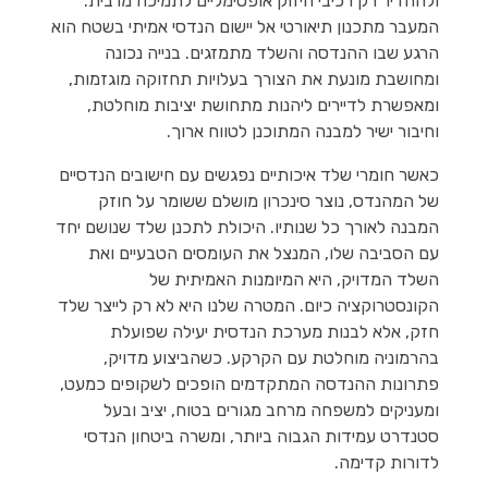
ולהחדיר רק רכיבי חיזוק אופטימליים לתמיכה מרבית.
המעבר מתכנון תיאורטי אל יישום הנדסי אמיתי בשטח הוא
הרגע שבו ההנדסה והשלד מתמזגים. בנייה נכונה
ומחושבת מונעת את הצורך בעלויות תחזוקה מוגזמות,
ומאפשרת לדיירים ליהנות מתחושת יציבות מוחלטת,
וחיבור ישיר למבנה המתוכנן לטווח ארוך.
כאשר חומרי שלד איכותיים נפגשים עם חישובים הנדסיים
של המהנדס, נוצר סינכרון מושלם ששומר על חוזק
המבנה לאורך כל שנותיו. היכולת לתכנן שלד שנושם יחד
עם הסביבה שלו, המנצל את העומסים הטבעיים ואת
השלד המדויק, היא המיומנות האמיתית של
הקונסטרוקציה כיום. המטרה שלנו היא לא רק לייצר שלד
חזק, אלא לבנות מערכת הנדסית יעילה שפועלת
בהרמוניה מוחלטת עם הקרקע. כשהביצוע מדויק,
פתרונות ההנדסה המתקדמים הופכים לשקופים כמעט,
ומעניקים למשפחה מרחב מגורים בטוח, יציב ובעל
סטנדרט עמידות הגבוה ביותר, ומשרה ביטחון הנדסי
לדורות קדימה.