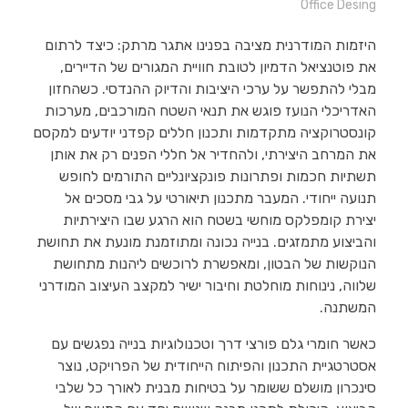
Office Desing
היזמות המודרנית מציבה בפנינו אתגר מרתק: כיצד לרתום
את פוטנציאל הדמיון לטובת חוויית המגורים של הדיירים,
מבלי להתפשר על ערכי היציבות והדיוק ההנדסי. כשהחזון
האדריכלי הנועז פוגש את תנאי השטח המורכבים, מערכות
קונסטרוקציה מתקדמות ותכנון חללים קפדני יודעים למקסם
את המרחב היצירתי, ולהחדיר אל חללי הפנים רק את אותן
תשתיות חכמות ופתרונות פונקציונליים התורמים לחופש
תנועה ייחודי. המעבר מתכנון תיאורטי על גבי מסכים אל
יצירת קומפלקס מוחשי בשטח הוא הרגע שבו היצירתיות
והביצוע מתמזגים. בנייה נכונה ומתוזמנת מונעת את תחושת
הנוקשות של הבטון, ומאפשרת לרוכשים ליהנות מתחושת
שלווה, נינוחות מוחלטת וחיבור ישיר למקצב העיצוב המודרני
המשתנה.
כאשר חומרי גלם פורצי דרך וטכנולוגיות בנייה נפגשים עם
אסטרטגיית התכנון והפיתוח הייחודית של הפרויקט, נוצר
סינכרון מושלם ששומר על בטיחות מבנית לאורך כל שלבי