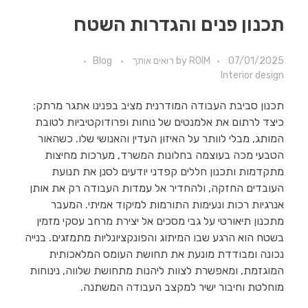
תכנון פנים והגדרות השטח
07/01/2025
ROIM רואים אותך
by
Blog
Interior design
תכנון סביבת העבודה המודרנית מציב בפנינו אתגר מרתק:
כיצד לרתום את אלמנטים של נוחות ופרודוקטיביות לטובת
המותג, מבלי לוותר על האיזון העדין והאנושי שלו. כשהאור
הטבעי מכה בעוצמה בחלונות המשרד, מערכות מחיצות
מתקדמות ותכנון חללים קפדני יודעים לסנן את תנועת
העובדים החזקה, ולהחדיר אל עמדות העבודה רק את אותן
אנרגיות רכות ונעימות התורמות למיקוד אמיתי. המעבר
מתכנון תיאורטי על גבי מסכים אל יצירת מרחב עסקי מזמין
בשטח הוא הרגע שבו המיתוג והפונקציונליות מתמזגים. בנייה
נכונה ומבודדת מונעת את תחושת העומס המלאכותית
המוגזמת, ומאפשרת לצוות ליהנות מתחושת שלווה, נינוחות
מוחלטת וחיבור ישיר למקצב העבודה המשתנה.