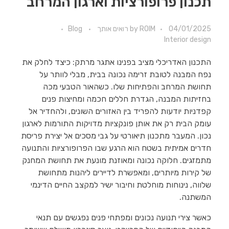
תכנון פרופורציות וארגון המרחב
04/01/2025
ROIM רואים אותך
by
Blog
Interior design
התכנון האדריכלי מציב בפנינו אתגר מרתק: כיצד לחלק את
נפח המבנה לטובת זרימה נכונה בבית, מבלי לוותר על
תחושת המרחב והפתיחות שלו. כשהאור הטבעי מכה
בחזיתות המבנה, הגדרת חללים חכמה ומחיצות פנים
קפדניות יודעות להפריד בין האזורים השונים, ולהחדיר אל
עומק הבית רק את אותן פונקציות מדויקות התורמות לארגון
נכון. המעבר מתכנון תיאורטי על גבי מסכים אל יצירת פריסת
חדרים אמיתית בשטח הוא הרגע שבו הפרופורציות והתנועה
מתמזגים. חלוקה נכונה ומאוזנת מונעת את תחושת המחנק
של קירות מיותרים, ומאפשרת לדיירים ליהנות מתחושת
שלווה, נינוחות מוחלטת וחיבור ישיר למקצב החיים הדינמי
המשתנה.
כאשר צירי תנועה נכונים ומפתחי פנים נפגשים עם תנאי