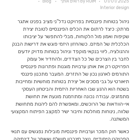
01/01/2025
ROIM רואים אותך
by
Blog
Interior design
ניהול בטוחות פיננסיות בפרויקט נדל”ני מציב בפנינו אתגר
מרתק: כיצד לרתום את הכלים הפיננסיים לטובת יצירת
שקיפות ואמון מול הלקוחות, מבלי להתפשר על יציבותו
הכלכלית של המיזם. כשהחזון היזמי פוגש את דרישות הבנק
והרגולציה, ליווי בנקאי מוקפד וניהול בטוחות מדויק יודעים
לחבר בין הצרכים של כל הצדדים, ולהחדיר אל עומק
הפרויקט רק את אותן ערבויות מוגנות ופתרונות פיננסיים
התורמים לארגון נכון של התזרים. המעבר מתכנון פיננסי
תיאורטי על גבי מסכים אל יצירת בטוחות מוחשיות ומחייבות
בשטח הוא הרגע שבו האחריות היזמית והביטחון העסקי
מתמזגים. עבודה נכונה ומתוזמנת מונעת את תחושת
אי-הוודאות של הרוכשים, ומאפשרת להם ליהנות מתחושת
שלווה, נינוחות מוחלטת וחיבור ישיר למקצב הפיתוח המקצועי
המשתנה.
כאשר חוק המכר וערבויות פיננסיות מובילות נפגשים עם תנאי
הפרויקט הייחודיים, נוצר סינכרון מושלם ששומר על דינמיקה