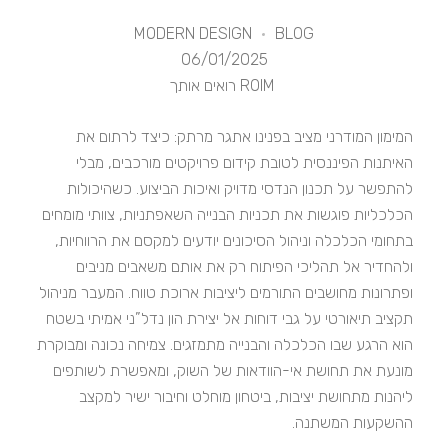
MODERN DESIGN
BLOG
06/01/2025
ROIM רואים אותך
המימון המודרני מציב בפנינו אתגר מרתק: כיצד לרתום את
האיתנות הפיננסית לטובת קידום פרויקטים מורכבים, מבלי
להתפשר על תכנון הנדסי מדויק ואיכות הביצוע. כשהיכולות
הכלכליות פוגשות את תכניות הבנייה השאפתניות, צוותי מומחים
בתחומי הכלכלה וניהול הסיכונים יודעים למקסם את הרווחיות,
ולהחדיר אל תהליכי הפיתוח רק את אותם משאבים מניבים
ופתרונות מחושבים התורמים ליציבות ארוכת טווח. המעבר מניהול
תקציב תיאורטי על גבי דוחות אל יצירת הון נדל”ני אמיתי בשטח
הוא הרגע שבו הכלכלה והבנייה מתמזגים. צמיחה נכונה ומבוקרת
מונעת את תחושת אי-הוודאות של השוק, ומאפשרת לשותפים
ליהנות מתחושת יציבות, ביטחון מוחלט וחיבור ישיר למקצב
ההשקעות המשתנה.