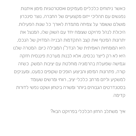
כאשר ניתוחים כלכליים מעמיקים ואסטרטגיות מימון איתנות
נפגשים עם תהליכי ייזום מקצועיים של החברה, נוצר סינכרון
מושלם ששומר על צמיחה מתמדת לאורך כל שנות הפעילות.
היכולת לנהל פרויקט שצומח יחד עם השוק שלו, המנצל את
יתרונות המינוף ואת קצב התקדמות הבנייה המדויק של הנכס,
היא המומחיות האמיתית של הנדל”ן המובילה כיום. המטרה שלנו
היא לא רק לייצר נכסים, אלא לבנות מערכת פיננסית חזקה
וגמישה שפועלת בהרמוניה מוחלטת עם יציבות המשק. כשזה
קורה, פתרונות המימון והביצוע הופכים שקופים כמעט, ומעניקים
למשקיע וליזם מרחב כלכלי יציב, רווחי ומרשים שעומד
בסטנדרטים הגבוהים ביותר ומשרה ביטחון ושקט נפשי לדורות
קדימה.
איך משתלב החזון הכלכלי בפרויקט הבא?