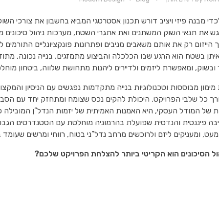
כדי מבנה פיזי ויציב דורש תכנון אסטרטגי המביא בחשבון את צורכי הש
גש את תנאי השוק המשתנים ואת אתגרי השטח, מערכות ניהול סיכונים מת
הייזום רק את אותם משאבים מניבים ופתרונות פונקציונליים התורמים ליצ
איתן בשטח הוא הרגע שבו הכלכלה והביצוע מתמזגים. בנייה נכונה, מ
ובשוק, ומאפשרת ליזמים ולדיירים ליהנות מתחושת שלווה, ביטחון מוחלט
ימון מבוססות וטכנולוגיות בנייה מתקדמות נפגשים עם הניסיון והמקצועי
 כל שלבי הפרויקט. היכולת להקים נכס שצומח ומתחזק יחד עם הסביבה 
ל המודל העסקי, היא האמנות האמיתית של יזמות הנדל”ן המובילה כיום
ה פיננסית והנדסית שפועלת בהרמוניה מוחלטת עם הסטנדרטים הגבוהים
עט, ומעניקים ליזם ולרוכשים מרחב נדל”ני בטוח, רווחי ומרשים שעומד 
ול הסיכונים הוא הקריטי ביותר להצלחת הפרויקט שלכם?