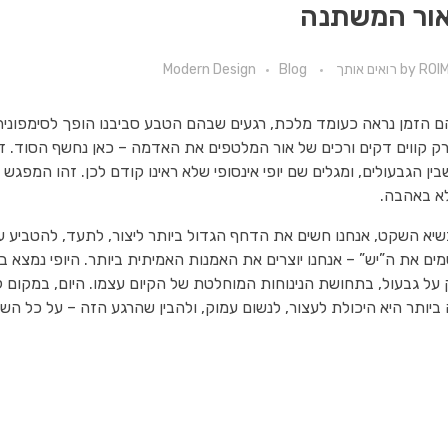
אור המשתנה
ROI רואים אותך
by
Blog
Modern Design
ם הזמן נראה כעומד מלכת, רגעים שבהם הטבע סביבנו הופך לסימפוני
ק קווים דקים ורכים של אור המלטפים את האדמה – כאן נחשף הסוד. זהו
ין הגבעולים, ומגלים שם יופי אינסופי שלא ראינו קודם לכן. זהו המפגש
א באהבה.
שיא השקט, אנחנו חשים את הדחף הגדול ביותר ליצור, לתעד, להטביע על 
ים את ה”יש” – אנחנו יוצרים את האמנות האמיתית ביותר. היופי נמצא
ל גבעול, בתחושת הנינוחות המוחלטת של הקיום עצמו. היום, במקום לנס
יותר היא היכולת לעצור, לנשום עמוק, ולהבין שהרגע הזה – על כל השל