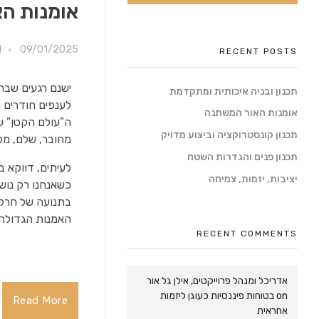
אומנות ה
09/01/2025
M
RECENT POSTS
ישנם רגעים שבה
תכנון ובניה איכותית ומתקדמת
לענפים חודרים ר
אומנות האור המשתנה
ה”עולם הקטן” שב
תכנון קונסטרוקציה וביצוע מדויק
מחובר, שלם, מל
תכנון פנים והגדרות השטח
לעיתים, דווקא ב
יציבות, יזמות, צמיחה
כשאנחנו רק נושמ
בתנועה של חרק ע
האמנות הגדולה ב
RECENT COMMENTS
אדריכל ומנהל פרוייקטים, אילן גל אור
on
בטוחות פיננסיות כעוגן ליזמות
Read More
אחראית