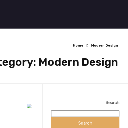
ut Us
Home
Home
Modern Design
ategory: Modern Design
Search
Search