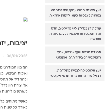
יועץ פיננסי ומלווה עסקי, יוסי גלזר
on
בטוחות פיננסיות כעוגן ליזמות אחראית
עורכת דין בנדל"ן וליווי פרויקטים, הדס
זמיר
on
בטוחות פיננסיות כעוגן ליזמות
אחראית
יציבות, יז
מהנדס מבנים ויועץ אנרגיה, אסף
06/01/2025
M
רחמילביץ
on
בידוד תרמי ואקוסטי
המימון המודרני מ
יועץ אקוסטיקה לבנייה מתקדמת,
ואיכות הביצוע. כ
דניאל פרידמן
on
בידוד תרמי ואקוסטי
ולהחדיר אל תהליכ
אל יצירת הון נדל
לשותפים ליהנות מ
כאשר ניתוחים כלכ
לאורך כל שנות הפ