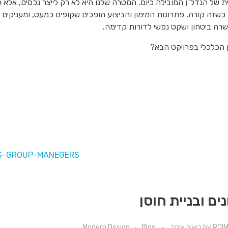
 של הנדל”ן המובילה כיום. המטרה שלנו היא לא רק לייצר נכסים, אל
כשזה קורה, פתרונות המימון והביצוע הופכים שקופים כמעט, ומעניקים 
שרה ביטחון ושקט נפשי לדורות קדימה.
 הכלכלי בפרויקט הבא?
נים ובניית חוסן
ROI רואים אותך
by
Blog
Modern Design