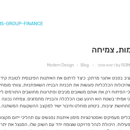
מות, צמיחה
ROI רואים אותך
by
Blog
Modern Design
ציב בפנינו אתגר מרתק: כיצד לרתום את האיתנות הפיננסית לטובת קידו
שהיכולות הכלכליות פוגשות את תכניות הבנייה השאפתניות, צוותי מומחי
י הפיתוח רק את אותם משאבים מניבים ופתרונות מחושבים התורמים ליצי
”ני אמיתי בשטח הוא הרגע שבו הכלכלה והבנייה מתמזגים. צמיחה נכונ
תחושת יציבות, ביטחון מוחלט וחיבור ישיר למקצב ההשקעות המשתנה.
ליים מעמיקים ואסטרטגיות מימון איתנות נפגשים עם תהליכי ייזום מקצ
עילות. היכולת לנהל פרויקט שצומח יחד עם השוק שלו, המנצל את יתרו